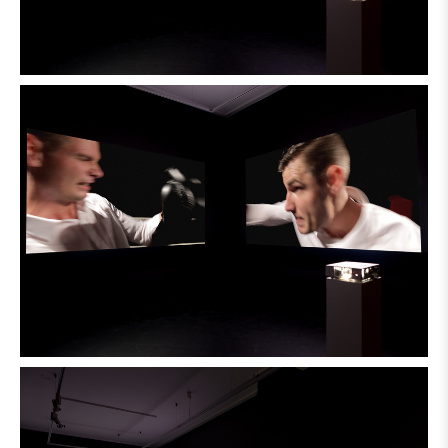
physisch, psychisch oder moralisch mehr abverlangt, als
tragbar ist. Der Loop erhält hier eine zentrale inhaltliche
Dimension: In der räumlich-installativen Anordnung wird
der Betrachter unmittelbarer Zeuge eines
beschwerlichen, immerwährenden Zwiegespräches, aus
dem zu entkommen kaum möglich scheint.
Text: Viktor Neumann
–
Credits:
Performer: Christoph Birger Asmus
Camera Assistance: Andrej Filatow
Assistance: Silke Schwarz
Hair & Make-up: Dustin Wendt
Production: Gdańska Galeria Miejska / City Gallery Gdansk