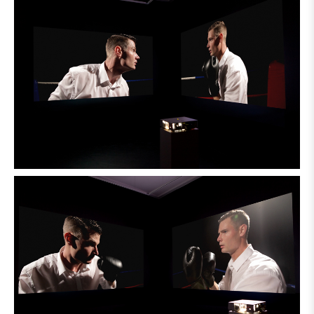
Steigerung von Artifizialität und Intimität: Vor schwarzem
Hintergrund, ohne Publikum, ohne Ton und in
Stroboskoplicht aufgenommen, ist das offensichtlichste
Unterscheidungsmerkmal die Wahl der Bekleidung der
Kämpfenden in weißem Hemd und schwarzer Hose –
dem durch Goldbach über die Jahre etablierten Gewand
des urbanen Prototyps, von ihm selber als „Stellvertreter"
bezeichnet. Die unmittelbaren Aufnahmen lassen schnell
die bewusste Wahl erahnen, gänzlich dem stereotypen
Männerbild des Boxers widersprechen Amateure
einzusetzen: Gestik und Mimik zeugen viel mehr von
Erschöpfung, Angst und bisweilen kindlich-ungefilterten
Aggressionsschüben. Erst auf den zweiten Blick fällt auf,
dass es sich bei den Protagonisten um ein und die selbe
Person handelt, die durch Goldbach mittels aufwendiger
Postproduktion zusammengesetzt worden sind. Durch
diese Erkenntnis verschiebt sich die Bedeutungsebene
hin zu einem sprichwörtlichen, mühevollem und anti-
heroischen Kampf mit sich selbst. Goldbach schafft ein
Sinnbild für die schizophrene psychologische Situation
des Einzelnen in einer Gesellschaft, die von einem