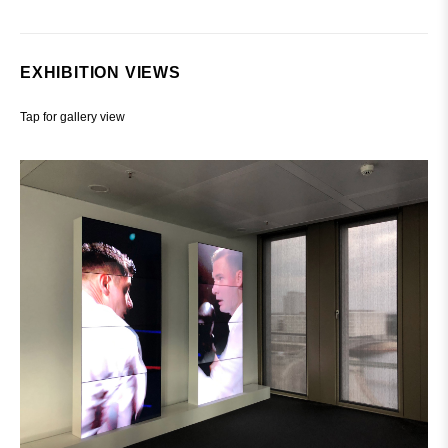
– gänzlich dem Klischee des Sports widersprechende
Gentlemen werden hier als Kämpfer besetzt. Sie sind
„Stellvertreter", die von Goldbach so benannten
EXHIBITION VIEWS
Prototypen, in ihrer urbanen, etablierten Uniform. Doch
Niklas Goldbach führt uns mit dem Titel auf eine falsche
Tap for gallery view
Fährte: erst auf den zweiten Blick fällt auf, dass es sich
bei den Protagonisten um dieselbe Person handelt, die
mittels aufwendiger Postproduktion zusammengesetzt
wurde. So verschiebt sich die Bedeutungsebene hin zu
einem Kampf mit sich selbst. Goldbach gelingt es, für die
Situation des Einzelnen in unserer Gesellschaft, die
physisch, psychisch oder moralisch zu viel abverlangt,
ein anti-heroisches Sinnbild zu kreieren. In der räumlich-
installativen Anordnung wird der Betrachter Zeuge eines
Zwiegesprächs und wechselt seine Perspektive hin zu
sich selbst, zur eigenen Stimme im Kopf: Behauptung
und Selbstbehauptung, unterlegen bin ich überlegen.
Wenn ich mich von außen sehe, mich mit mir selbst
kämpfen sehe, mit meinem Bild und meinem Abbild,
dann bin ich der Betrachter, der Anwalt meiner selbst, in