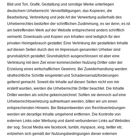
Bild und Ton, Grafik, Gestaltung und sonstige Werke unterliegen
deutschem Urheberrecht. Vervielfältigungen, das Kopieren, die
Bearbeitung, Verbreitung und jede Art der Verwertung außerhalb des
Urheberrechtes bedürfen der schriftlichen Zustimmung, es sei denn, es ist
am betreffenden Werk auf der Website entsprechend anders schriftlich
vermerkt. Downloads und Kopien von Inhalten sind lediglich für den
privaten Heimgebrauch gestattet. Eine Verlinkung der gestalteten Inhalte
auf diesen Seiten durch den im Impressum genannten Urheber sind
grundsätzlich gestattet; Grundsätzlich ausgeschlossen ist aber eine
Verlinkung mit dem Ziel einer kommerziellen Nutzung Dritter oder der
Erzielung eines wirtschaftlichen Gewinns. Bei Zuwiderhandlung werden
strafrechtliche Schritte eingeleitet und Schadensersatzforderungen
geltend gemacht. Soweit die Inhalte auf diesen Seiten nicht von mir
erstellt wurden, werden die Urheberrechte Dritter beachtet. Die Inhalte
Dritter werden als solche gekennzeichnet. Sollten sie dennoch auf eine
Urheberrechtsverletzung aufmerksam werden, bitten wir um einen
entsprechenden Hinweis. Bei Bekanntwerden von Rechtsverletzungen
werden wir derartige Inhalte umgehend entfernen. Die Kontrolle von
externen Links oder Werbung und damit verbundenen Links auf Websites
der sog. Social Media wie facebook, tumblr, myspace, xing, twitter etc.
entziehen sich gemäß der Nutzungsbedingungen dieser externen