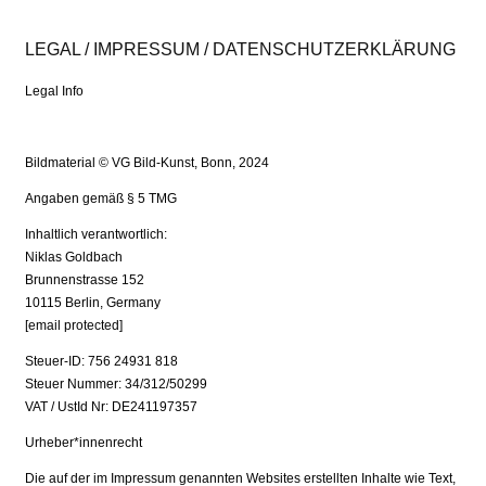
LEGAL / IMPRESSUM / DATENSCHUTZERKLÄRUNG
Legal Info
Bildmaterial © VG Bild-Kunst, Bonn, 2024
Angaben gemäß § 5 TMG
Inhaltlich verantwortlich:
Niklas Goldbach
Brunnenstrasse 152
10115 Berlin, Germany
[email protected]
Steuer-ID: 756 24931 818
Steuer Nummer: 34/312/50299
VAT / UstId Nr: DE241197357​
Urheber*innenrecht
Die auf der im Impressum genannten Websites erstellten Inhalte wie Text,